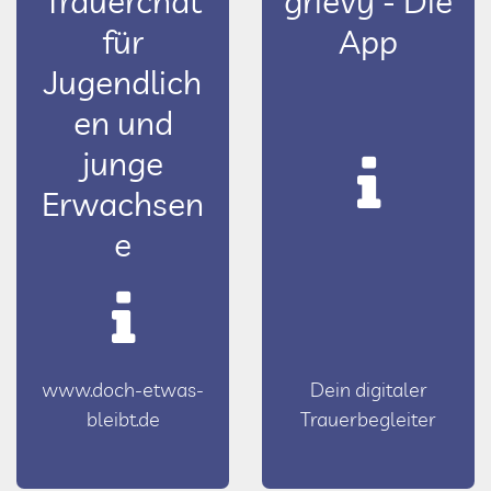
Trauerchat
grievy - Die
für
App
Jugendlich
en und
junge
Erwachsen
e
www.doch-etwas-
Dein digitaler
bleibt.de
Trauerbegleiter