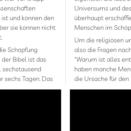
issenschaften
Universums und des
 ist und können den
überhaupt erschaffe
ber sie können nicht
Menschen im Schöp
.
Um die religiösen u
 die Schöpfung
also die Fragen nac
der Bibel ist das
"Warum ist alles ent
l sechstausend
haben manche Mensc
ur sechs Tagen. Das
die Ursache für den U