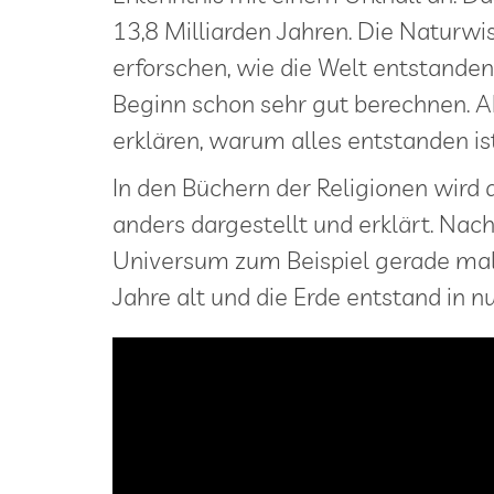
13,8 Milliarden Jahren. Die Naturw
erforschen, wie die Welt entstanden
Beginn schon sehr gut berechnen. A
erklären, warum alles entstanden ist
In den Büchern der Religionen wird
anders dargestellt und erklärt. Nach 
Universum zum Beispiel gerade ma
Jahre alt und die Erde entstand in n