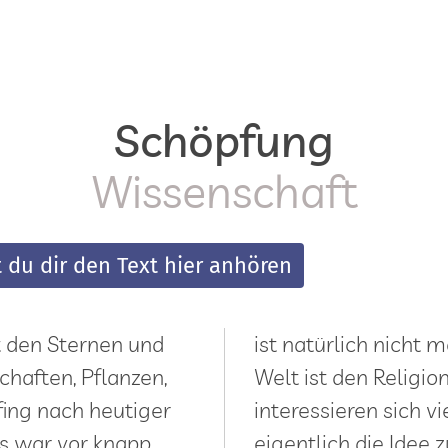
Schöpfung
Wissenschaft
 du dir den Text hier anhören
 den Sternen und
ist natürlich nicht 
chaften, Pflanzen,
Welt ist den Religio
fing nach heutiger
interessieren sich v
as war vor knapp
eigentlich die Idee