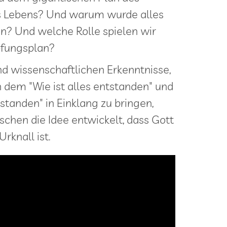
 Lebens? Und warum wurde alles
n? Und welche Rolle spielen wir
fungsplan?
nd wissenschaftlichen Erkenntnisse,
h dem "Wie ist alles entstanden" und
standen" in Einklang zu bringen,
hen die Idee entwickelt, dass Gott
rknall ist.